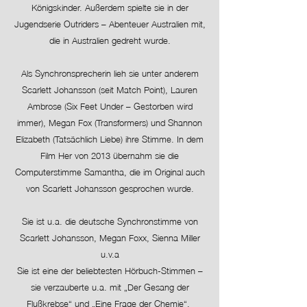
Königskinder. Außerdem spielte sie in der
Jugendserie Outriders – Abenteuer Australien mit,
die in Australien gedreht wurde.
Als Synchronsprecherin lieh sie unter anderem
Scarlett Johansson (seit Match Point), Lauren
Ambrose (Six Feet Under – Gestorben wird
immer), Megan Fox (Transformers) und Shannon
Elizabeth (Tatsächlich Liebe) ihre Stimme. In dem
Film Her von 2013 übernahm sie die
Computerstimme Samantha, die im Original auch
von Scarlett Johansson gesprochen wurde.
Sie ist u.a. die deutsche Synchronstimme von
Scarlett Johansson, Megan Foxx, Sienna Miller
u.v.a
Sie ist eine der beliebtesten Hörbuch-Stimmen –
sie verzauberte u.a. mit „Der Gesang der
Flußkrebse“ und „Eine Frage der Chemie“.