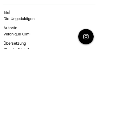
Titel
Die Ungeduldigen
Autor/in
Veronique Olmi
Übersetzung
Claudia Steinitz
Fotograf/in
Foto von Luise Helm: © Linda Rosa Saal, Foto von
Veronique Olmi: ©Astrid di Crollanza
Regie
Ungekürzte Hörbuchfassung
ISBN
EAN4066338909732
Preis
24,00€