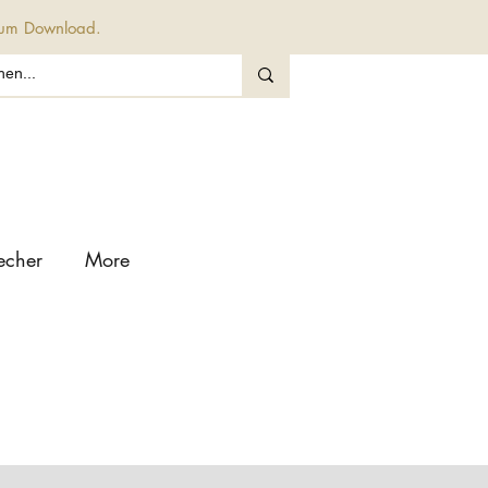
 zum Download.
echer
More