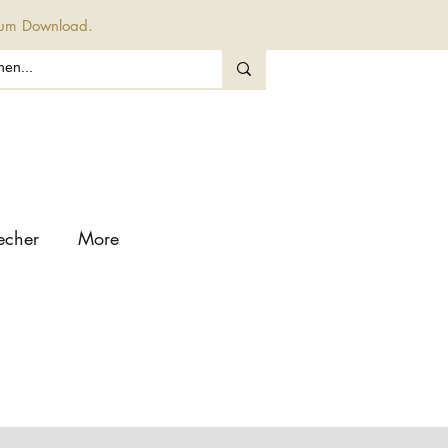
 zum Download.
echer
More