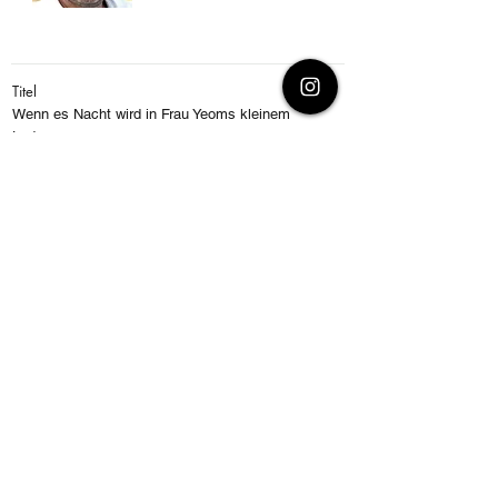
Titel
Wenn es Nacht wird in Frau Yeoms kleinem
Laden
Autor/in
Kim Ho-Yeon
Übersetzung
Fotograf/in
Kim Ho-yeon © Kim Ju Mi, Stefan-Wilkening © S.
Mattes, Birgitta Assheuer © Alexander Paul Englert
Regie
Ernst Matthias Friedrich
Ungekürzte Hörbuchfassung
ISBN
EAN
4069828109735