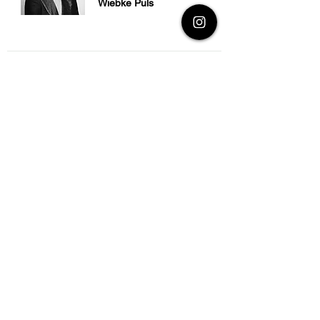
Wiebke Puls
Titel
Hört einander zu!
Autor/in
Elif Shafak
Übersetzung
Michaela Grabinger
Fotograf/in
© Ferhat Elik
Regie
Ernst Matthias Friedrich
Ungekürzte Hörbuchfassung
ISBN
EAN4064067832635
Preis