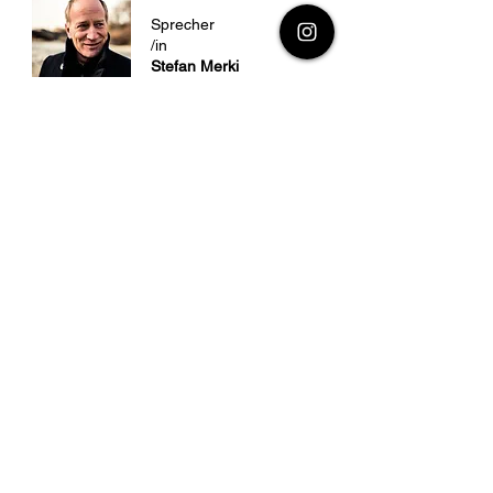
Sprecher
/in
Stefan Merki
Titel
Die Lehman Brothers
Autor/in
Stefano Massini
Übersetzung
Annette Kopetzki
Dieses Buch wurde übersetzt dank einer
Übersetzungsförderung des italienischen
Ministeriums für „Auswärtige Angelegenheiten und
Internationale Kooperation“
Fotograf/in
Foto von Stefan Merki: ©Luis Zeno Kuhn