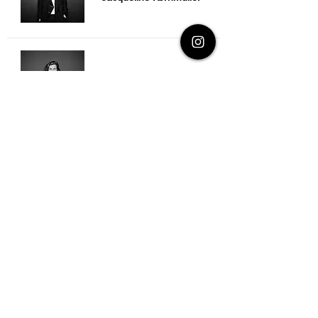
Sprecher
/in
Jacqueline
Kornmüller
Titel
Das Haus verlassen
Autor/in
Jacqueline Kornmüller
Übersetzung
Fotograf/in
Vadim Belokowsky