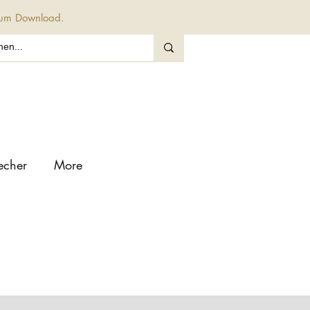
 zum Download.
echer
More